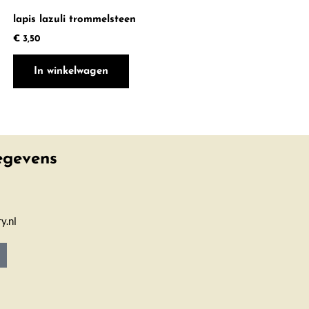
lapis lazuli trommelsteen
€
3,50
In winkelwagen
egevens
y.nl
T
k
o