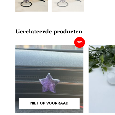
Gerelateerde producten
Oorspronkelijke
Huidige
-30%
prijs
prijs
was:
is:
€ 9,95.
€ 6,96.
NIET OP VOORRAAD