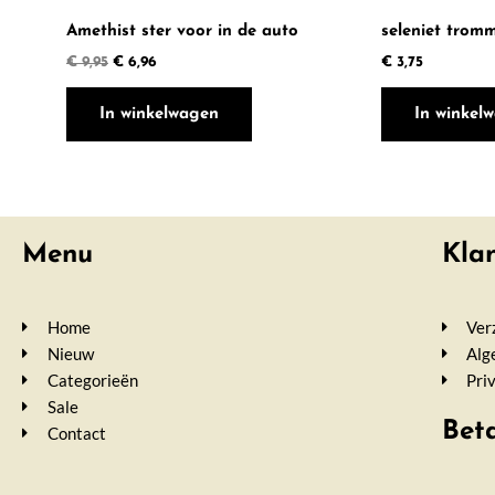
Amethist ster voor in de auto
seleniet trom
€
9,95
€
6,96
€
3,75
In winkelwagen
In winkel
Menu
Kla
Home
Ver
Nieuw
Alg
Categorieën
Pri
Sale
Bet
Contact