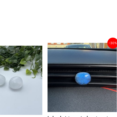
Oorspronkelijke
Huidige
-30%
prijs
prijs
was:
is:
€ 8,95.
€ 6,26.