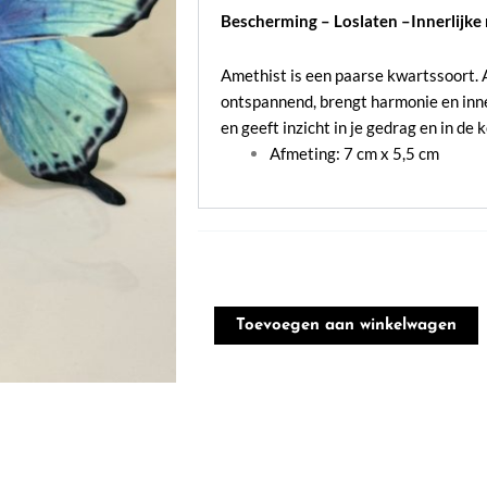
Bescherming – Loslaten –
Innerlijke
Amethist is een paarse kwartssoort.
ontspannend, brengt harmonie en inner
en geeft inzicht in je gedrag en in de
Afmeting: 7 cm x 5,5 cm
Amethist
hartje
Toevoegen aan winkelwagen
op
standaard
#19
aantal