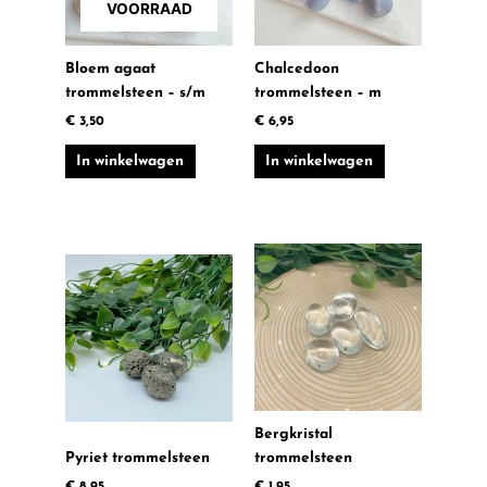
VOORRAAD
Bloem agaat
Chalcedoon
trommelsteen – s/m
trommelsteen – m
€
3,50
€
6,95
In winkelwagen
In winkelwagen
Bergkristal
Pyriet trommelsteen
trommelsteen