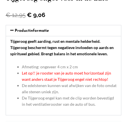
Oorspronkelijke
Huidige
€
12,95
€
9,06
prijs
prijs
was:
is:
Productinformatie
€ 12,95.
€ 9,06.
Tijgeroog geeft aarding, rust en mentale helderheid.
Tijgeroog beschermt tegen negatieve invloeden op aards en
spiritueel gebied. Brengt balans in het emotionele leven.
Afmeting: ongeveer 4 cm x 2 cm
Let op!! je rooster van je auto moet horizontaal zijn
want anders staat je Tijgeroog engel niet rechtop!
De edelstenen kunnen wat afwijken van de foto omdat
alle stenen uniek zijn.
De Tijgeroog engel kan met de clip worden bevestigd
in het ventilatierooster van de auto of bus.