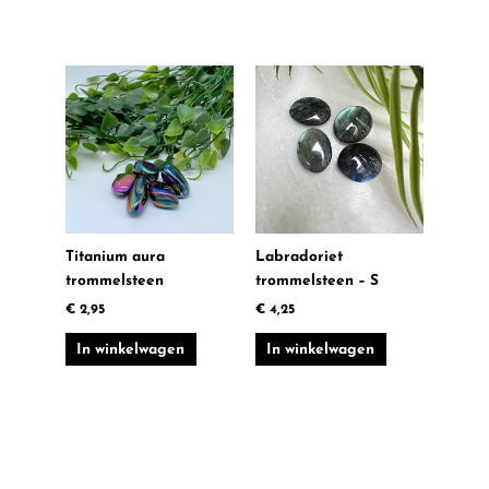
Titanium aura
Labradoriet
trommelsteen
trommelsteen – S
€
2,95
€
4,25
In winkelwagen
In winkelwagen