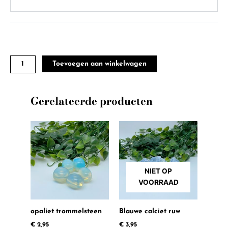
Chakra
kogel
Toevoegen aan winkelwagen
armband
4mm
aantal
Gerelateerde producten
NIET OP
VOORRAAD
opaliet trommelsteen
Blauwe calciet ruw
€
2,95
€
3,95