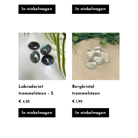
In winkelwagen
In winkelwagen
Labradoriet
Bergkristal
trommelsteen – S
trommelsteen
€
4,25
€
1,95
In winkelwagen
In winkelwagen