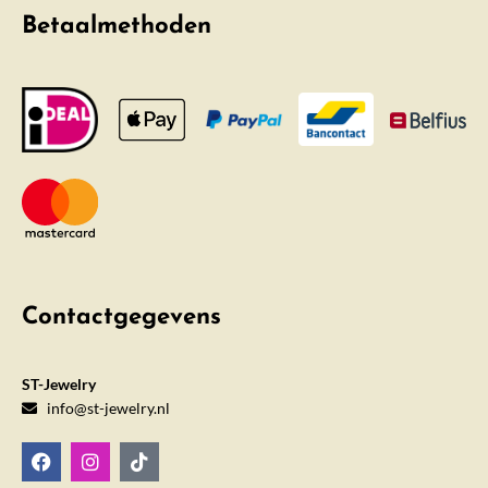
Betaalmethoden
Contactgegevens
ST-Jewelry
info@st-jewelry.nl
F
I
T
a
n
i